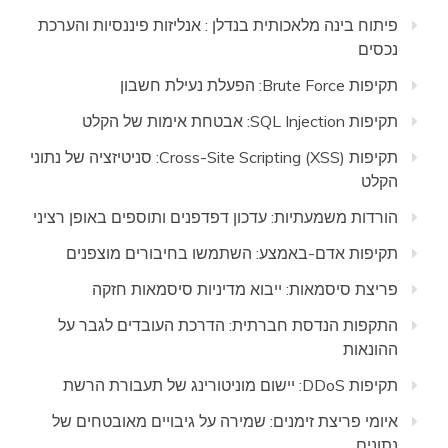
פיתוח בינה מלאכותית בנדלן : אנליזות פיננסיות והערכת
נכסים
תקיפות Brute Force: הפעלת נעילת חשבון
תקיפות SQL Injection: אבטחת אימות של הקלט
תקיפות Cross-Site Scripting (XSS): סניטיזציה של נתוני
הקלט
הורדות משמעתיות: עדכון דפדפנים ותוספים באופן רציני
תקיפות אדם-באמצע: השתמשו בחיבורים מוצפנים
פריצת סיסמאות: ייבוא מדיניות סיסמאות חזקה
התקפות הנדסת חברתית: הדרכת העובדים לגבר על
ההונאות
תקיפות DDoS: יישום מוניטורינג של תעבורת הרשת
איומי פריצת זימנים: שמירה על גיבויים מאובטחים של
נתונים