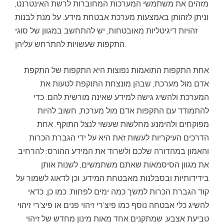
מזהים את משתמשי המערכות המחוברות לרשת האינטרנט,
וניתן לזהותן באמצעות מערכת אבטחת מידע. על מנת לבנות
זהויות דיגיטליות מאובטחות, יש להתחשב במגוון של סוגי
התקפות שעשויות להתרחש עליהן.
אחת התקפות התואמות נפוצות היא התקפות של התקפת
אדם מול מערכת, שבהן מונצחת התוקפת לטעות את
המערכת ולהשיג גישה למידע שאינה מורשית להם. כדי
להתמודד עם התקפות אדם מול מערכת, חשוב להיות
מפוקחים ולהימנע מחלשות שעשוי לנצל התוקף. אחת
הדרכים העיקריות לעשות זאת היא על ידי הגברת הכרות
והאמון במהדורה שלכם ולשרוד את המידע ההורס: להרחיב
את מגוון הסיסמאות שאתם משתמשים, לשנות אותן
בידידותיות ובסבלנות מאבטחת המידע, וכן לדאוג לשמור על
קוד הגברת הכרות למשך כמה ימים לפחות. כמו כן, כדאי
להשיג כלי אבטחה נוסף כמו פיצ’רי זיהוי פנים או פיצ’רי זיהוי
טביעת אצבע, שמתקנים אחד מאות מינון מחדש של זיהוי