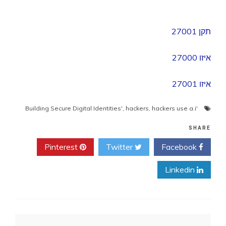
תקן 27001
איזו 27000
איזו 27001
,
hackers
,
hackers use a.i
'Building Secure Digital Identities'
SHARE
Pinterest
Twitter
Facebook
Linkedin