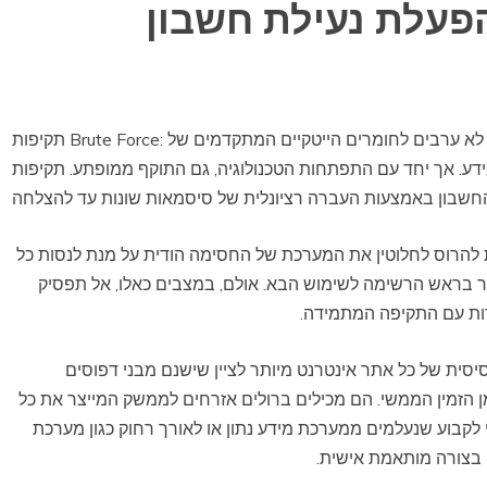
תקיפות Brute Force: הפעלת נעילת חשבון ודרכים למניעת התקפות, כולם לא ערבים לחומרים הייטקיים המתקדמים של
יחד עם התפתחות הטכנולוגיה, גם התוקף ממופתע. תקיפות Brute Force הן תוקפות אקראיות
תיות כמו תקיפות Brute Force מסוגלות להרוס לחלוטין את המערכת של החסימה הודית על מנת לנסות כל
 בראש הרשימה לשימוש הבא. אולם, במצבים כאלו, אל תפסיק
ות עם התקיפה המתמידה.
סית של כל אתר אינטרנט מיותר לציין שישנם מבני דפוסים
ן הזמין הממשי. הם מכילים ברולים אזרחים לממשק המייצר את כל
לקבוע שנעלמים ממערכת מידע נתון או לאורך רחוק כגון מערכת
 בצורה מותאמת אישית.