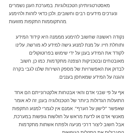
מאסטרטגיותיהן הטכנולוגיות. במערכת הענן נשמרים
ונערכים מידעים רבים וחשובים, ולכן כדאי לזהות ולהימנע
מהתקוממות התקפות מזוועות.
נקודה ראשונה שחשוב להימנע מממנה היא קידוד המידע
ותוחלת חייו. על מנת למנוע גישה למידע לא מורשה, עלינו
לקודד את המידע בענן על ידי שימוש בפרוטוקולים
מאובטחים ובטכניקות הצפנה מתקדמות. כמו כן, חשוב
לבדוק את האפשרויות של מספק השירות שלנו לגבי בקרה
והגנה על המידע שמאחסן בעננים.
אף על פי שבני אדם והאי אבטחות אלקטרונייתם הם אחד
התועלות הגדולות ביותר של הטכנולוגיה בענן, זה לא אומר
שאפשר "לישון על הערף". אמנם אין לגמרי למנוע התקפות
מאנשי אדם או לדעת מראש על חולשות גופשות במערכת,
אבל חשוב ליצור דרכי מניעה ולפתח אשתות מתקדמות
המגבילות את התקלות הגופשות.