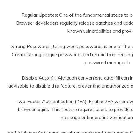
1. Regular Updates: One of the fundamental steps to bo
Browser developers regularly release patches and upda
known vulnerabilities and prov
2. Strong Passwords: Using weak passwords is one of the 
Create strong, unique passwords and refrain from reusing
password manager to g
3. Disable Auto-fill: Although convenient, auto-fill can
advisable to disable this feature, preventing unauthorized a
4. Two-Factor Authentication (2FA): Enable 2FA whenever
browser logins. This feature requires users to provide 
message or fingerprint verification
5. Anti-Malware Software: Install reputable anti-malware so