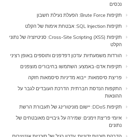
נכסים
תקיפות Brute Force: הפעלת נעילת חשבון
תקיפות SQL Injection: אבטחת אימות של הקלט
תקיפות Cross-Site Scripting (XSS): סניטיזציה של נתוני
הקלט
הורדות משמעתיות: עדכון דפדפנים ותוספים באופן רציני
תקיפות אדם-באמצע: השתמשו בחיבורים מוצפנים
פריצת סיסמאות: ייבוא מדיניות סיסמאות חזקה
התקפות הנדסת חברתית: הדרכת העובדים לגבר על
ההונאות
תקיפות DDoS: יישום מוניטורינג של תעבורת הרשת
איומי פריצת זימנים: שמירה על גיבויים מאובטחים של
נתונים
הדבקת תוכנות זדוניות: עדכון רגיל של תוכניות אנטיוירוס