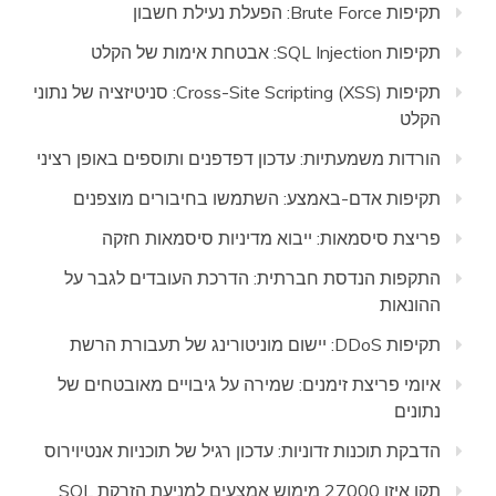
תקיפות Brute Force: הפעלת נעילת חשבון
תקיפות SQL Injection: אבטחת אימות של הקלט
תקיפות Cross-Site Scripting (XSS): סניטיזציה של נתוני
הקלט
הורדות משמעתיות: עדכון דפדפנים ותוספים באופן רציני
תקיפות אדם-באמצע: השתמשו בחיבורים מוצפנים
פריצת סיסמאות: ייבוא מדיניות סיסמאות חזקה
התקפות הנדסת חברתית: הדרכת העובדים לגבר על
ההונאות
תקיפות DDoS: יישום מוניטורינג של תעבורת הרשת
איומי פריצת זימנים: שמירה על גיבויים מאובטחים של
נתונים
הדבקת תוכנות זדוניות: עדכון רגיל של תוכניות אנטיוירוס
תקן איזו 27000 מימוש אמצעים למניעת הזרקת SQL