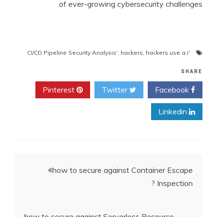
of ever-growing cybersecurity challenges.
,
hackers
,
hackers use a.i
'CI/CD Pipeline Security Analysis'
SHARE
Pinterest
Twitter
Facebook
Linkedin
ניווט
how to secure against Container Escape
Inspection ?
how to secure against Serverless Resource