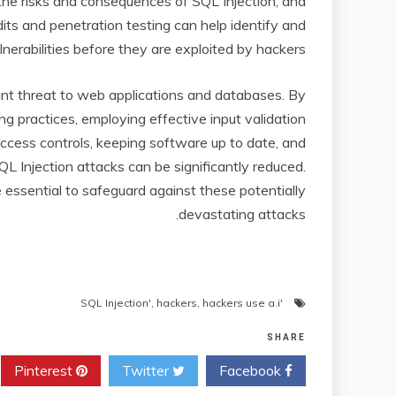
he risks and consequences of SQL Injection, and
dits and penetration testing can help identify and
nerabilities before they are exploited by hackers.
cant threat to web applications and databases. By
 practices, employing effective input validation
access controls, keeping software up to date, and
L Injection attacks can be significantly reduced.
 essential to safeguard against these potentially
devastating attacks.
,
hackers
,
hackers use a.i
'SQL Injection'
SHARE
Pinterest
Twitter
Facebook