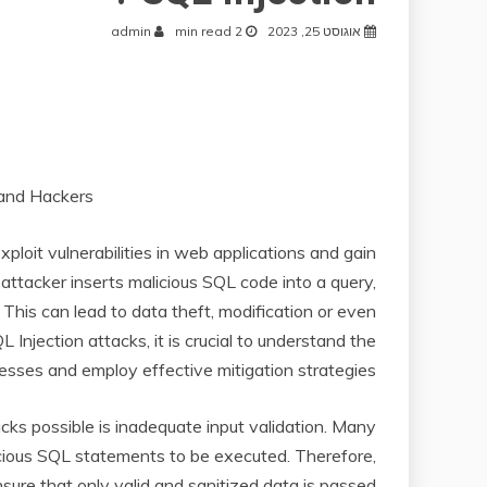
אוגוסט 25, 2023
2 min read
admin
 and Hackers
loit vulnerabilities in web applications and gain
attacker inserts malicious SQL code into a query,
This can lead to data theft, modification or even
Injection attacks, it is crucial to understand the
sses and employ effective mitigation strategies.
ks possible is inadequate input validation. Many
alicious SQL statements to be executed. Therefore,
nsure that only valid and sanitized data is passed