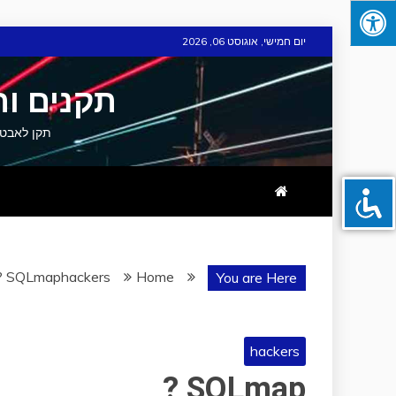
Skip
יום חמישי, אוגוסט 06, 2026
to
content
תקנים ות
תקן לאבטחת מידע וסייבר תקן 
SQLmap ?
hackers
Home
You are Here
hackers
SQLmap ?