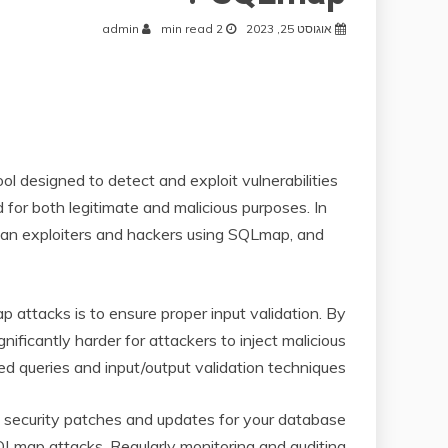
אוגוסט 25, 2023
2 min read
admin
l designed to detect and exploit vulnerabilities
 for both legitimate and malicious purposes. In
uman exploiters and hackers using SQLmap, and
attacks is to ensure proper input validation. By
nificantly harder for attackers to inject malicious
d queries and input/output validation techniques.
t security patches and updates for your database
Lmap attacks. Regularly monitoring and auditing