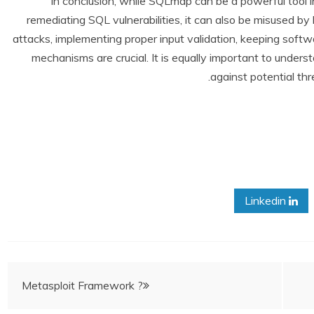
In conclusion, while SQLmap can be a powerful tool in
remediating SQL vulnerabilities, it can also be misused 
attacks, implementing proper input validation, keeping soft
mechanisms are crucial. It is equally important to under
against potential thr
Linkedin
Metasploit Framework ?