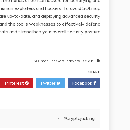
 the hands of ethical hackers for identifying and
by human exploiters and hackers. To avoid SQLmap
ware up-to-date, and deploying advanced security
stand the tool's weaknesses to effectively defend
eats and strengthen your overall security posture.
,
hackers
,
hackers use a.i
'SQLmap'
SHARE
Pinterest
Twitter
Facebook
ניווט
Cryptojacking ?