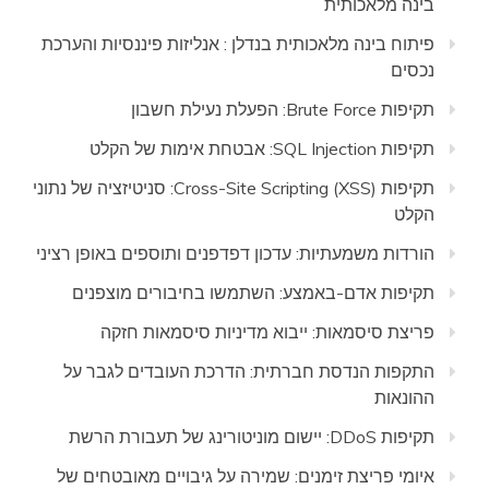
בינה מלאכותית
פיתוח בינה מלאכותית בנדלן : אנליזות פיננסיות והערכת
נכסים
תקיפות Brute Force: הפעלת נעילת חשבון
תקיפות SQL Injection: אבטחת אימות של הקלט
תקיפות Cross-Site Scripting (XSS): סניטיזציה של נתוני
הקלט
הורדות משמעתיות: עדכון דפדפנים ותוספים באופן רציני
תקיפות אדם-באמצע: השתמשו בחיבורים מוצפנים
פריצת סיסמאות: ייבוא מדיניות סיסמאות חזקה
התקפות הנדסת חברתית: הדרכת העובדים לגבר על
ההונאות
תקיפות DDoS: יישום מוניטורינג של תעבורת הרשת
איומי פריצת זימנים: שמירה על גיבויים מאובטחים של