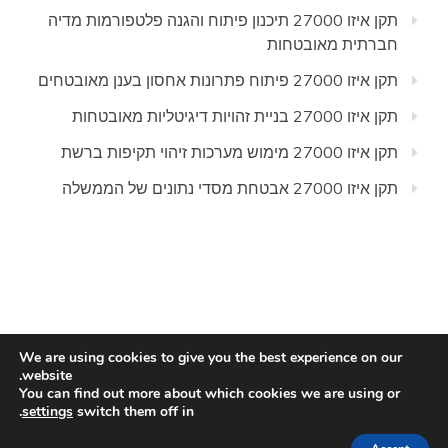
תקן איזו 27000 תיכנון פיתוח והגנה פלטפורמות מדיה
חברתית מאובטחות
תקן איזו 27000 פיתוח פתרונות אחסון בענן מאובטחים
תקן איזו 27000 בניית זהויות דיגיטליות מאובטחות
תקן איזו 27000 מימוש מערכות זיהוי תקיפות ברשת
תקן איזו 27000 אבטחת מסדי נתונים של הממשלה
We are using cookies to give you the best experience on our
website.
All Rights Reserved 2020.
You can find out more about which cookies we are using or
Proudly powered by WordPress
|
Theme:
.
settings
switch them off in
.
Refined Magazine by
Candid Themes